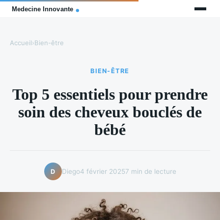
Accueil
›
Bien-être
BIEN-ÊTRE
Top 5 essentiels pour prendre
soin des cheveux bouclés de
bébé
Diego
4 février 2025
7 min de lecture
D