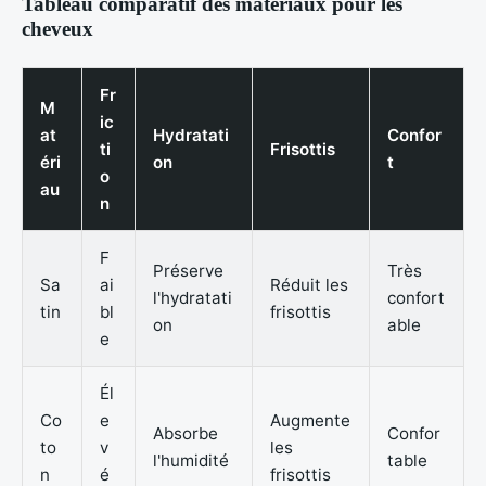
Tableau comparatif des matériaux pour les
cheveux
Fr
M
ic
at
Hydratati
Confor
ti
Frisottis
éri
on
t
o
au
n
F
Préserve
Très
Sa
ai
Réduit les
l'hydratati
confort
tin
bl
frisottis
on
able
e
Él
Co
e
Augmente
Absorbe
Confor
to
v
les
l'humidité
table
n
é
frisottis