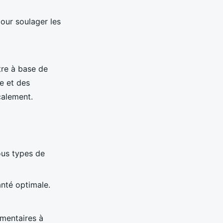
our soulager les
tre à base de
e et des
calement.
ous types de
anté optimale.
imentaires à