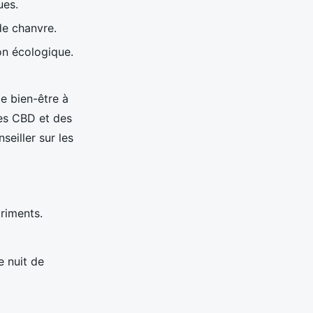
ues.
de chanvre.
on écologique.
e bien-être à
les CBD et des
eiller sur les
riments.
e nuit de