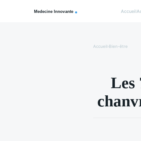
Accueil
A
Accueil
›
Bien-être
Les 
chanvr