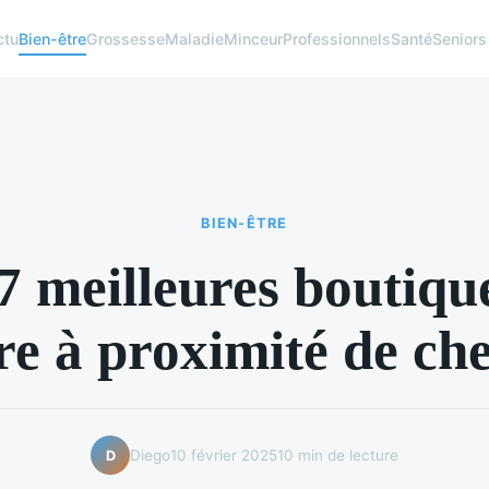
ctu
Bien-être
Grossesse
Maladie
Minceur
Professionnels
Santé
Seniors
BIEN-ÊTRE
7 meilleures boutiqu
e à proximité de ch
Diego
10 février 2025
10 min de lecture
D