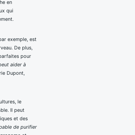
che en
ux qui
ement.
 par exemple, est
rveau. De plus,
parfaites pour
peut aider à
rie Dupont,
ltures, le
le. Il peut
iques et des
pable de purifier