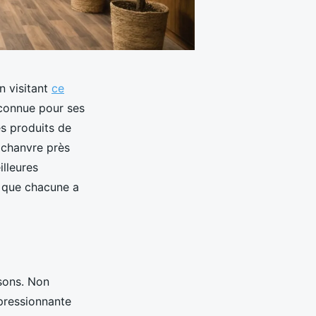
n visitant
ce
econnue pour ses
es produits de
 chanvre près
lleures
e que chacune a
sons. Non
pressionnante