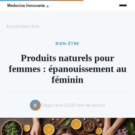
Accueil
›
Bien-être
BIEN-ÊTRE
Produits naturels pour
femmes : épanouissement au
féminin
Diego
1 avril 2025
7 min de lecture
D