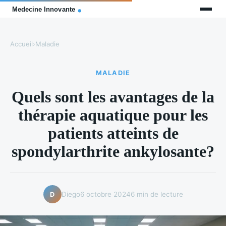
Accueil
›
Maladie
MALADIE
Quels sont les avantages de la
thérapie aquatique pour les
patients atteints de
spondylarthrite ankylosante?
Diego
6 octobre 2024
6 min de lecture
D